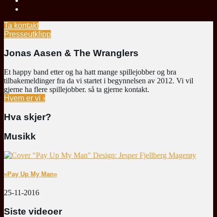
Ta kontakt
Presseutklipp
Jonas Aasen & The Wranglers
Et happy band etter og ha hatt mange spillejobber og bra
tilbakemeldinger fra da vi startet i begynnelsen av 2012. Vi vil
gjerne ha flere spillejobber. så ta gjerne kontakt.
Hvem er vi ›
Hva skjer?
Musikk
«Pay Up My Man»
25-11-2016
Siste videoer