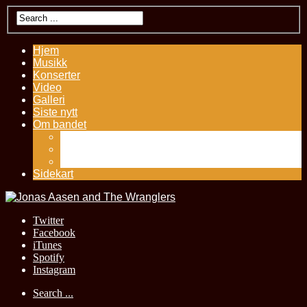
Hjem
Musikk
Konserter
Video
Galleri
Siste nytt
Om bandet
Kontakt
Presseutklipp
History – Jonas Aasen
Sidekart
Twitter
Facebook
iTunes
Spotify
Instagram
Search ...