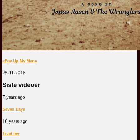
«Pay Up My Man»
25-11-2016
Siste videoer
7 years ago
Seven Days
10 years ago
Trust me