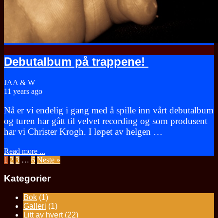
Debutalbum på trappene!
JAA & W
11 years ago
Nå er vi endelig i gang med å spille inn vårt debutalbum
og turen har gått til velvet recording og som produsent
har vi Christer Krogh. I løpet av helgen …
Read more ...
1
2
3
…
6
Neste »
Kategorier
Bok
(1)
Galleri
(1)
Litt av hvert
(22)