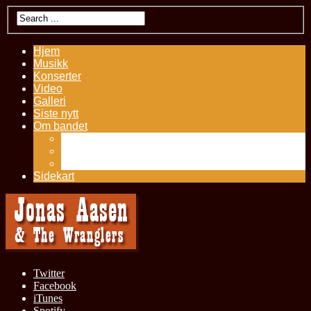
Hjem
Musikk
Konserter
Video
Galleri
Siste nytt
Om bandet
Kontakt
Presseutklipp
History – Jonas Aasen
Sidekart
Twitter
Facebook
iTunes
Spotify