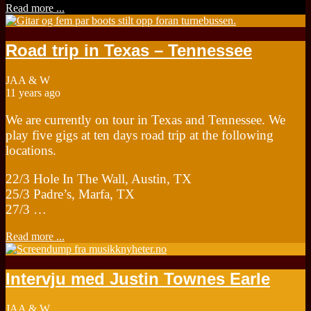
Read more ...
Road trip in Texas – Tennessee
JAA & W
11 years ago
We are currently on tour in Texas and Tennessee. We
play five gigs at ten days road trip at the following
locations.
22/3 Hole In The Wall, Austin, TX
25/3 Padre’s, Marfa, TX
27/3 …
Read more ...
Intervju med Justin Townes Earle
JAA & W