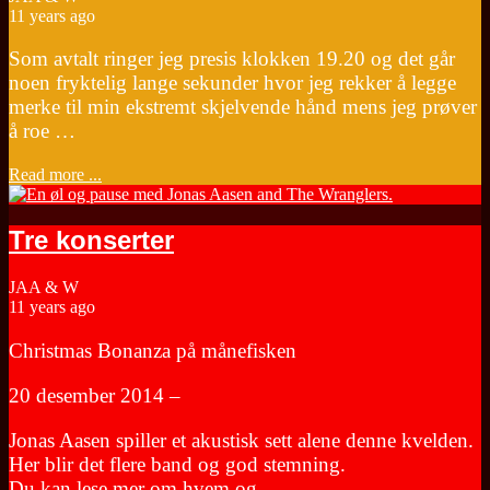
11 years ago
Som avtalt ringer jeg presis klokken 19.20 og det går
noen fryktelig lange sekunder hvor jeg rekker å legge
merke til min ekstremt skjelvende hånd mens jeg prøver
å roe …
Read more ...
Tre konserter
JAA & W
11 years ago
Christmas Bonanza på månefisken
20 desember 2014 –
Jonas Aasen spiller et akustisk sett alene denne kvelden.
Her blir det flere band og god stemning.
Du kan lese mer om hvem og …