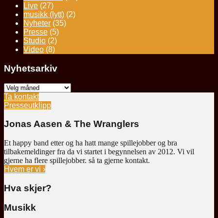
Live
(27)
musikk (lytt)
(2)
Nyheter
(35)
Presse
(5)
Studio
(2)
Video
(8)
Nyhetsarkiv
Nyhetsarkiv
Ta kontakt
Presseutklipp
Jonas Aasen & The Wranglers
Et happy band etter og ha hatt mange spillejobber og bra
tilbakemeldinger fra da vi startet i begynnelsen av 2012. Vi vil
gjerne ha flere spillejobber. så ta gjerne kontakt.
Hvem er vi ›
Hva skjer?
Musikk