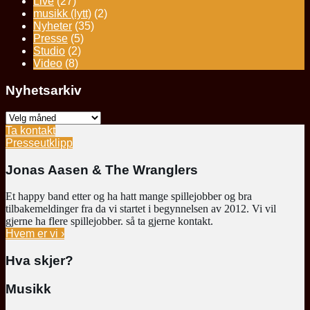
Live
(27)
musikk (lytt)
(2)
Nyheter
(35)
Presse
(5)
Studio
(2)
Video
(8)
Nyhetsarkiv
Nyhetsarkiv
Ta kontakt
Presseutklipp
Jonas Aasen & The Wranglers
Et happy band etter og ha hatt mange spillejobber og bra
tilbakemeldinger fra da vi startet i begynnelsen av 2012. Vi vil
gjerne ha flere spillejobber. så ta gjerne kontakt.
Hvem er vi ›
Hva skjer?
Musikk