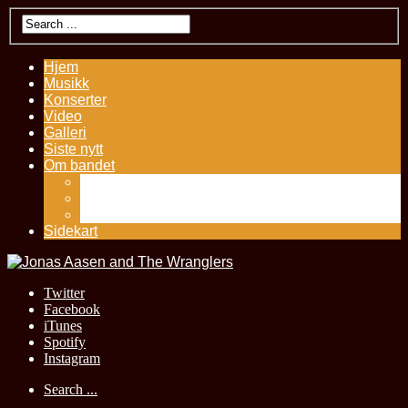
Hjem
Musikk
Konserter
Video
Galleri
Siste nytt
Om bandet
Kontakt
Presseutklipp
History – Jonas Aasen
Sidekart
Twitter
Facebook
iTunes
Spotify
Instagram
Search ...