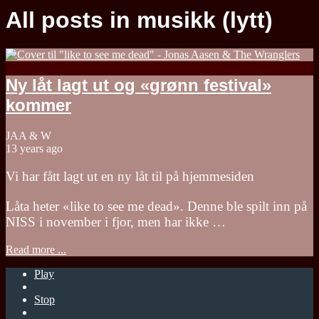
All posts in musikk (lytt)
Ny låt lagt ut og «grønn festival»
kommer
JAA & W
13 years ago
Vi har fått lagt ut en ny låt til på hjemmesiden
Låta heter «like to see me dead». Denne ble spilt inn på
NISS i november i fjor, men har ikke …
Read more ...
Play
Stop