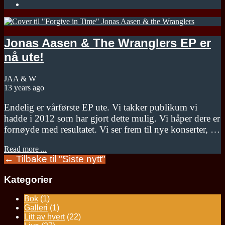
Jonas Aasen & The Wranglers EP er
nå ute!
JAA & W
13 years ago
Endelig er vårførste EP ute. Vi takker publikum vi
hadde i 2012 som har gjort dette mulig. Vi håper dere er
fornøyde med resultatet. Vi ser frem til nye konserter, …
Read more ...
← Tilbake til "Siste nytt"
Kategorier
Bok
(1)
Galleri
(1)
Litt av hvert
(22)