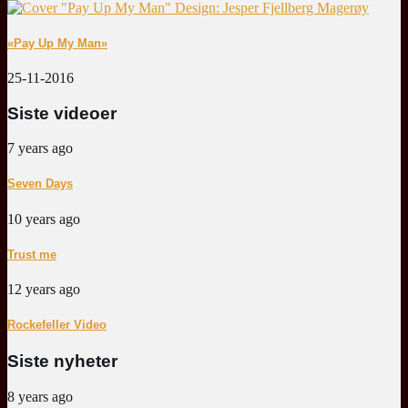
«Pay Up My Man»
25-11-2016
Siste videoer
7 years ago
Seven Days
10 years ago
Trust me
12 years ago
Rockefeller Video
Siste nyheter
8 years ago