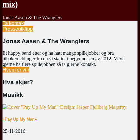
mix)
Jonas Aasen & The Wranglers
Ta kontakt
Presseutklipp
Jonas Aasen & The Wranglers
Et happy band etter og ha hatt mange spillejobber og bra
tilbakemeldinger fra da vi startet i begynnelsen av 2012. Vi vil
gjerne ha flere spillejobber. så ta gjerne kontakt.
Hvem er vi ›
Hva skjer?
Musikk
«Pay Up My Man»
25-11-2016