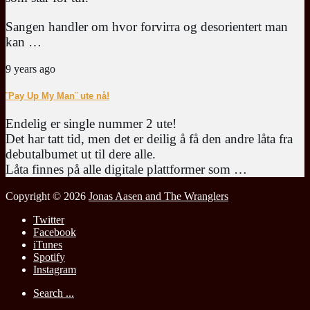
Sangen handler om hvor forvirra og desorientert man
kan …
9 years ago
¨Pay Up My Man¨ ute nå!
Endelig er single nummer 2 ute!
Det har tatt tid, men det er deilig å få den andre låta fra
debutalbumet ut til dere alle.
Låta finnes på alle digitale plattformer som …
Copyright © 2026
Jonas Aasen and The Wranglers
Twitter
Facebook
iTunes
Spotify
Instagram
Search ...