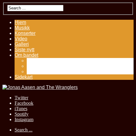
Hjem
Musikk
Konserter
Video
Galleri
Siste nytt
Om bandet
Kontakt
Presseutklipp
History – Jonas Aasen
Sidekart
Twitter
Facebook
iTunes
Spotify
Instagram
Search ...