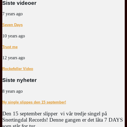
Siste videoer
7 years ago
Seven Days
10 years ago
Trust me
12 years ago
Rockefeller Video
Siste nyheter
8 years ago
Ny single slippes den 15 september!
Den 15 september slipper vi vår tredje singel på
Snertingdal Records! Denne gangen er det låta 7 DAYS
som står for tur.