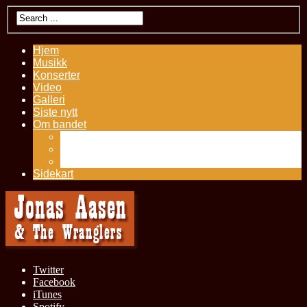
Hjem
Musikk
Konserter
Video
Galleri
Siste nytt
Om bandet
Kontakt
Presseutklipp
History – Jonas Aasen
Sidekart
Twitter
Facebook
iTunes
Spotify