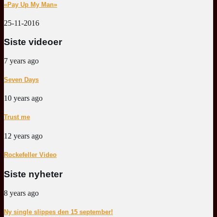
«Pay Up My Man»
25-11-2016
Siste videoer
7 years ago
Seven Days
10 years ago
Trust me
12 years ago
Rockefeller Video
Siste nyheter
8 years ago
Ny single slippes den 15 september!