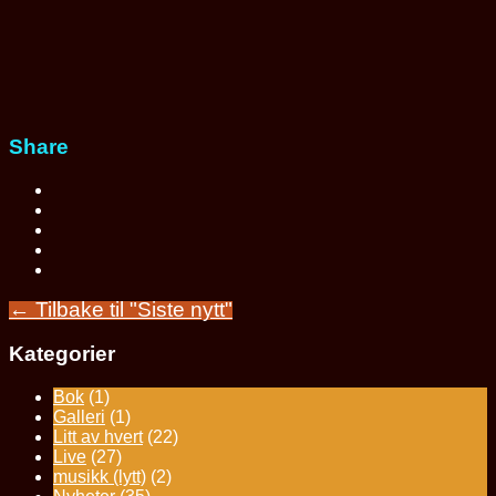
Share
← Tilbake til "Siste nytt"
Kategorier
Bok
(1)
Galleri
(1)
Litt av hvert
(22)
Live
(27)
musikk (lytt)
(2)