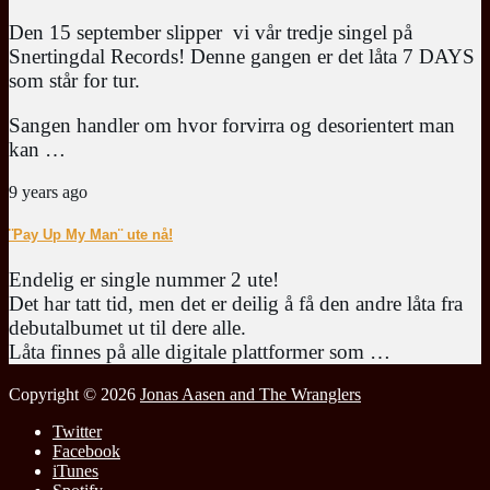
Den 15 september slipper vi vår tredje singel på
Snertingdal Records! Denne gangen er det låta 7 DAYS
som står for tur.
Sangen handler om hvor forvirra og desorientert man
kan …
9 years ago
¨Pay Up My Man¨ ute nå!
Endelig er single nummer 2 ute!
Det har tatt tid, men det er deilig å få den andre låta fra
debutalbumet ut til dere alle.
Låta finnes på alle digitale plattformer som …
Copyright © 2026
Jonas Aasen and The Wranglers
Twitter
Facebook
iTunes