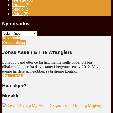
Nyheter
(35)
Presse
(5)
Studio
(2)
Video
(8)
Nyhetsarkiv
Nyhetsarkiv
Ta kontakt
Presseutklipp
Jonas Aasen & The Wranglers
Et happy band etter og ha hatt mange spillejobber og bra
tilbakemeldinger fra da vi startet i begynnelsen av 2012. Vi vil
gjerne ha flere spillejobber. så ta gjerne kontakt.
Hvem er vi ›
Hva skjer?
Musikk