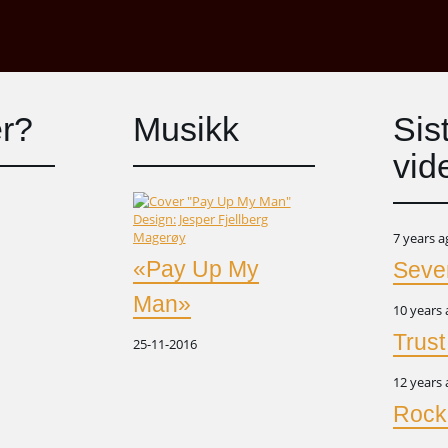
er?
Musikk
Sis
vid
7 years 
«Pay Up My
Seve
Man»
10 years
Trus
25-11-2016
12 years
Rocke