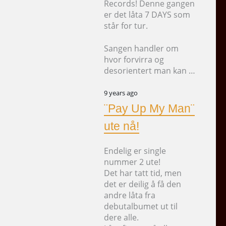
Records! Denne gangen
er det låta 7 DAYS som
står for tur.
Sangen handler om
hvor forvirra og
desorientert man kan …
9 years ago
¨Pay Up My Man¨
ute nå!
Endelig er single
nummer 2 ute!
Det har tatt tid, men
det er deilig å få den
andre låta fra
debutalbumet ut til
dere alle.