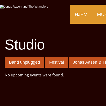
HJEM
MUS
Studio
Band unplugged
Festival
Jonas Aasen & T
No upcoming events were found.