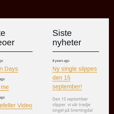
te
Siste
eoer
nyheter
ago
8 years ago
n Days
Ny single slippes
den 15
 ago
september!
t me
 ago
Den 15 september
slipper vi vår tredje
feller Video
singel på Snertingdal