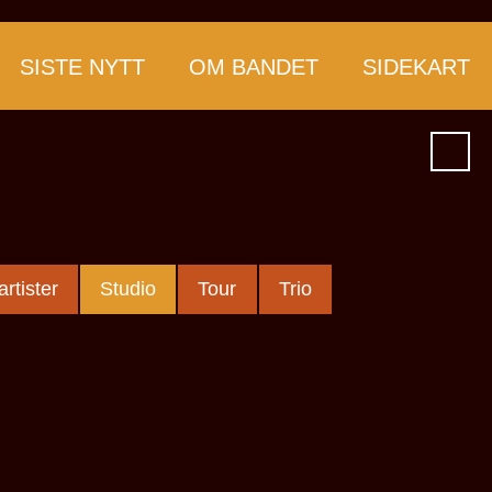
SISTE NYTT
OM BANDET
SIDEKART
rtister
Studio
Tour
Trio