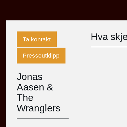
Hva skj
Ta kontakt
Presseutklipp
Jonas
Aasen &
The
Wranglers