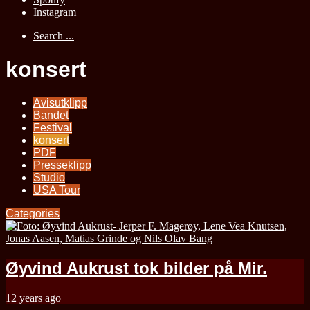
Instagram
Search ...
konsert
Avisutklipp
Bandet
Festival
konsert
PDF
Presseklipp
Studio
USA Tour
Categories
Øyvind Aukrust tok bilder på Mir.
12 years ago