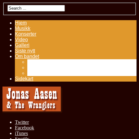
Hjem
Musikk
Konserter
Video
Galleri
Siste nytt
Om bandet
Kontakt
Presseutklipp
History – Jonas Aasen
Sidekart
Twitter
Facebook
iTunes
Spotify