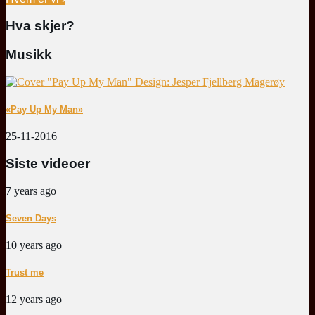
Hva skjer?
Musikk
«Pay Up My Man»
25-11-2016
Siste videoer
7 years ago
Seven Days
10 years ago
Trust me
12 years ago