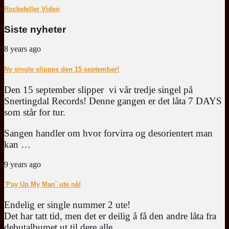
Rockefeller Video
Siste nyheter
8 years ago
Ny single slippes den 15 september!
Den 15 september slipper vi vår tredje singel på
Snertingdal Records! Denne gangen er det låta 7 DAYS
som står for tur.
Sangen handler om hvor forvirra og desorientert man
kan …
9 years ago
¨Pay Up My Man¨ ute nå!
Endelig er single nummer 2 ute!
Det har tatt tid, men det er deilig å få den andre låta fra
debutalbumet ut til dere alle.