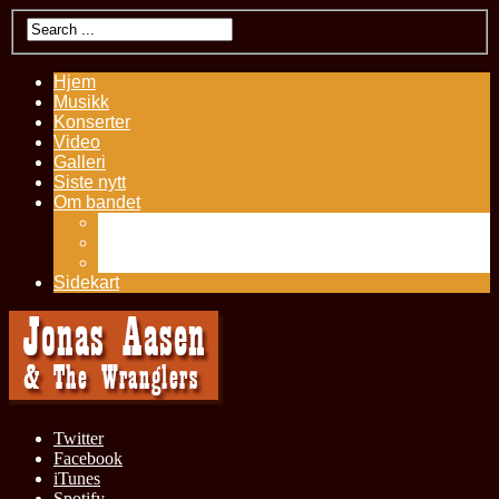
Hjem
Musikk
Konserter
Video
Galleri
Siste nytt
Om bandet
Kontakt
Presseutklipp
History – Jonas Aasen
Sidekart
Twitter
Facebook
iTunes
Spotify