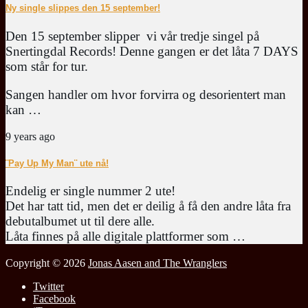
Ny single slippes den 15 september!
Den 15 september slipper vi vår tredje singel på
Snertingdal Records! Denne gangen er det låta 7 DAYS
som står for tur.
Sangen handler om hvor forvirra og desorientert man
kan …
9 years ago
¨Pay Up My Man¨ ute nå!
Endelig er single nummer 2 ute!
Det har tatt tid, men det er deilig å få den andre låta fra
debutalbumet ut til dere alle.
Låta finnes på alle digitale plattformer som …
Copyright © 2026
Jonas Aasen and The Wranglers
Twitter
Facebook