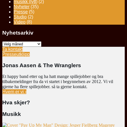
musikk (lytt)
(2)
Nyheter
(35)
Presse
(5)
Studio
(2)
Video
(8)
Nyhetsarkiv
Nyhetsarkiv
Ta kontakt
Presseutklipp
Jonas Aasen & The Wranglers
Et happy band etter og ha hatt mange spillejobber og bra
tilbakemeldinger fra da vi startet i begynnelsen av 2012. Vi vil
gjerne ha flere spillejobber. så ta gjerne kontakt.
Hvem er vi ›
Hva skjer?
Musikk