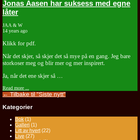
Jonas Aasen har suksess med egne
låter
JAA & W
14 years ago
Klikk for pdf.
Når det skjer, så skjer det så mye på en gang. Jeg bare
storkoser meg og blir mer og mer inspirert.
Ja, når det ene skjer så …
Read more ...
← Tilbake til "Siste nytt"
Kategorier
Bok
(1)
Galleri
(1)
Litt av hvert
(22)
Live
(27)