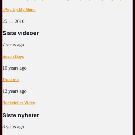
«Pay Up My Man»
25-11-2016
Siste videoer
7 years ago
Seven Days
10 years ago
Trust me
12 years ago
Rockefeller Video
Siste nyheter
8 years ago