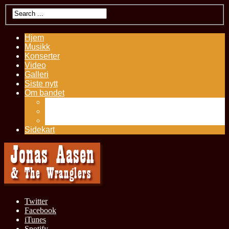
Hjem
Musikk
Konserter
Video
Galleri
Siste nytt
Om bandet
Kontakt
Presseutklipp
History – Jonas Aasen
Sidekart
Twitter
Facebook
iTunes
Spotify